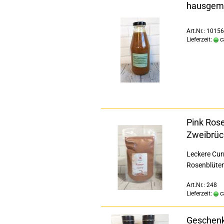
hausgema
Art.Nr.: 10156
Lieferzeit:
c
Pink Ros
Zweibrüc
Leckere Cur
Rosenblüte
Art.Nr.: 248
Lieferzeit:
c
Geschenk