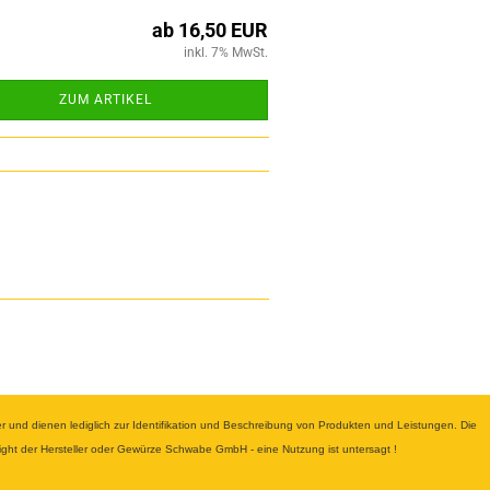
ab 16,50 EUR
inkl. 7% MwSt.
ZUM ARTIKEL
nd dienen lediglich zur Identifikation und Beschreibung von Produkten und Leistungen. Die
yright der Hersteller oder Gewürze Schwabe GmbH - eine Nutzung ist untersagt !