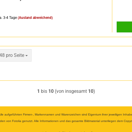
a. 3-4 Tage
(Ausland abweichend)
pro Seite
48 pro Seite
1
bis
10
(von insgesamt
10
)
 aufgeführten Firmen-, Markennamen und Warenzeichen sind Eigentum ihrer jeweiligen Inhaber u
wurden von Fotolia genutzt. Alle Informationen und das gesamte Bildmaterial unterliegen dem Cop