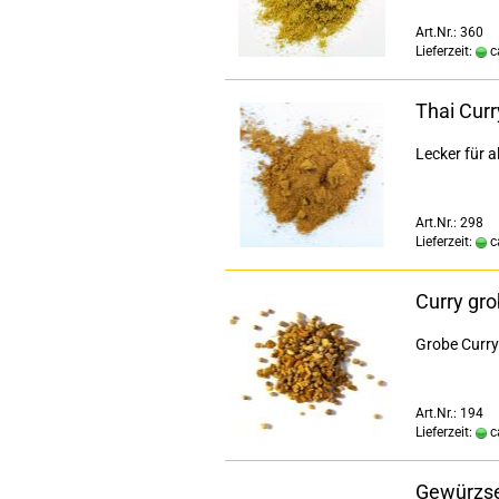
Art.Nr.: 360
Lieferzeit:
c
Thai Cur
Lecker für a
Art.Nr.: 298
Lieferzeit:
c
Curry gro
Grobe Curry
Art.Nr.: 194
Lieferzeit:
c
Gewürzse