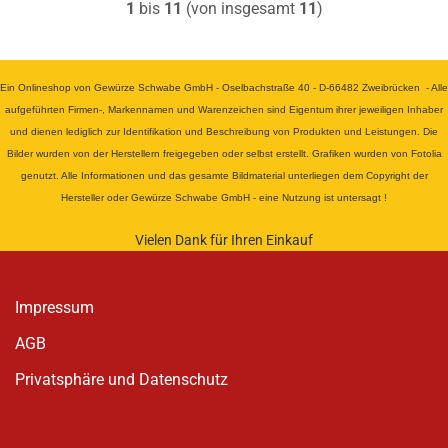
1
bis
11
(von insgesamt
11
)
Ein Onlineshop von Gewürze Schwabe GmbH - Oselbachstraße 40 - D-66482 Zweibrücken - Alle
aufgeführten Firmen-, Markennamen und Warenzeichen sind Eigentum ihrer jeweiligen Inhaber
und dienen lediglich zur Identifikation und Beschreibung von Produkten und Leistungen. Die
Bilder wurden von der Herstellern freigegeben oder selbst erstellt. Grafiken wurden von Fotolia
genutzt. Alle Informationen und das gesamte Bildmaterial unterliegen dem Copyright der
Hersteller oder Gewürze Schwabe GmbH - eine Nutzung ist untersagt !
Vielen Dank für Ihren Einkauf
Impressum
AGB
Privatsphäre und Datenschutz