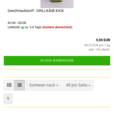
Geschmackstoff - GRILLKÄSE-KICK
Art.Nr.: GS-GK
Lieferzeit:
ca. 3-4 Tage
(Ausland abweichend)
5,90 EUR
98,33 EUR pro 1 kg
inkl. 19% MwSt.
IN DEN WARENKORB
Sortieren nach
pro Seite
Sortieren nach
48 pro Seite
1