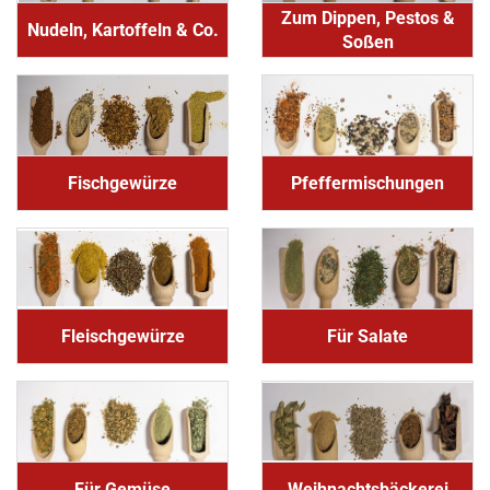
Zum Dippen, Pestos &
Nudeln, Kartoffeln & Co.
Soßen
Fischgewürze
Pfeffermischungen
Fleischgewürze
Für Salate
Für Gemüse
Weihnachtsbäckerei