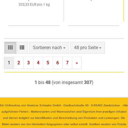
333,33 EUR pro 1 kg
Sortieren nach
pro Seite
Sortieren nach
48 pro Seite
1
2
3
4
5
6
7
»
1
bis
48
(von insgesamt
307
)
Ein Onlineshop von Gewürze Schwabe GmbH - Oselbachstraße 40 - D-66482 Zweibrücken - Alle
aufgeführten Firmen-, Markennamen und Warenzeichen sind Eigentum ihrer jeweiligen Inhaber
und dienen lediglich zur Identifikation und Beschreibung von Produkten und Leistungen. Die
Bilder wurden von der Herstellern freigegeben oder selbst erstellt. Grafiken wurden von Fotolia