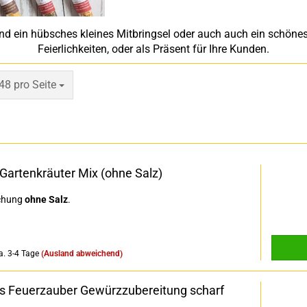
d ein hübsches kleines Mitbringsel oder auch auch ein schöne
Feierlichkeiten, oder als Präsent für Ihre Kunden.
pro Seite
48 pro Seite
Gartenkräuter Mix (ohne Salz)
chung
ohne Salz
.
a. 3-4 Tage
(Ausland abweichend)
 Feuerzauber Gewürzzubereitung scharf