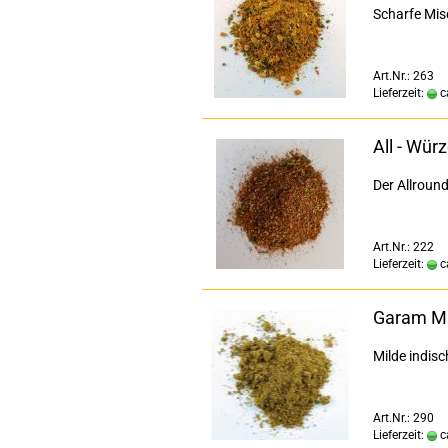
Scharfe Mis
Art.Nr.: 263
Lieferzeit:
c
All - Wür
Der Allround
Art.Nr.: 222
Lieferzeit:
c
Garam Ma
Milde indis
Art.Nr.: 290
Lieferzeit:
c