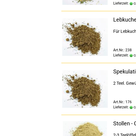
Lieferzeit:
c
Lebkuche
Für Lebkuch
Art.Nr.: 238
Lieferzeit:
c
Spekulat
2 Teel. Gewü
Art.Nr.: 176
Lieferzeit:
c
Stollen -
2-3 Teelöffe