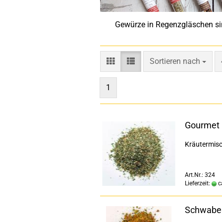
Gewürze in Regenzgläschen sin
Sortieren nach
Sortieren nach
1
Gourmet 
Kräutermis
Art.Nr.: 324
Lieferzeit:
c
Schwabes