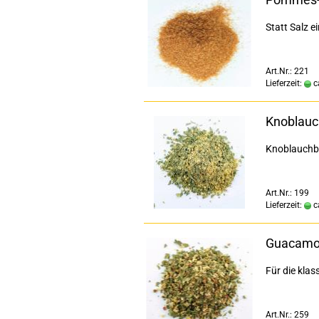
Statt Salz e
Art.Nr.: 221
Lieferzeit:
c
Knoblauc
Knoblauchbu
Art.Nr.: 199
Lieferzeit:
c
Guacamol
Für die klas
Art.Nr.: 259