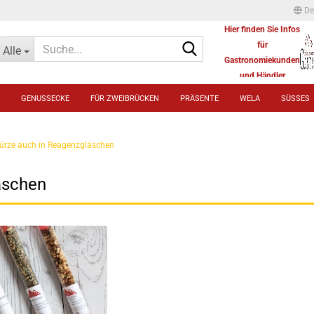
De
Hier finden Sie Infos
Suche...
für
Alle
Gastronomiekunden
und Händler
GENUSSECKE
FÜR ZWEIBRÜCKEN
PRÄSENTE
WELA
SÜSSES
ürze auch in Reagenzgläschen
äschen