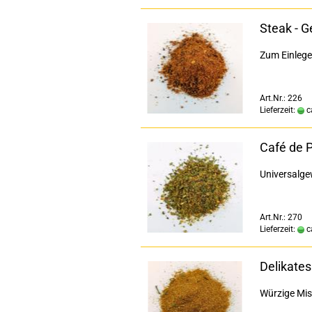
Steak - 
Zum Einlege
Art.Nr.: 226
Lieferzeit:
c
Café de 
Universalge
Art.Nr.: 270
Lieferzeit:
c
Delikates
Würzige Mis