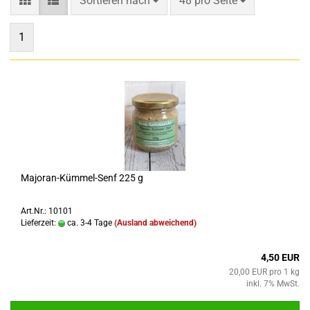
Sortieren nach
48 pro Seite
1
Majoran-Kümmel-Senf 225 g
Art.Nr.: 10101
Lieferzeit:
ca. 3-4 Tage
(Ausland abweichend)
4,50 EUR
20,00 EUR pro 1 kg
inkl. 7% MwSt.