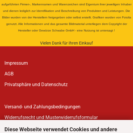
aufgeführten Firmen-, Markennamen und Warenzeichen sind Eigentum ihrer jeweiligen Inhaber
und dienen lediglich zur Identifikation und Beschreibung von Produkten und Leistungen. Die
Bilder wurden von der Herstellern freigegeben oder selbst erstellt. Grafiken wurden von Fotolia
genutzt. Alle Informationen und das gesamte Bildmaterial unterliegen dem Copyright der
Hersteller oder Gewürze Schwabe GmbH - eine Nutzung ist untersagt !
Vielen Dank für Ihren Einkauf
Impressum
AGB
Privatsphäre und Datenschutz
Versand- und Zahlungsbedingungen
Widerrufsrecht und Musterwiderrufsformular
Diese Webseite verwendet Cookies und andere