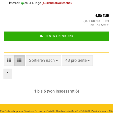
Lieferzeit:
ca. 3-4 Tage
(Ausland abweichend)
4,50 EUR
9,00 EUR pro 1 Liter
inkl. 7% MwSt.
IN DEN WARENKORB
Sortieren nach
pro Seite
Sortieren nach
48 pro Seite
1
1
bis
6
(von insgesamt
6
)
Ein Onlineshop von Gewürze Schwabe GmbH - Oselbachstraße 40 - D-66482 Zweibrücken - Alle