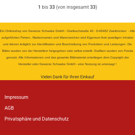
1
bis
33
(von insgesamt
33
)
Ein Onlineshop von Gewürze Schwabe GmbH - Oselbachstraße 40 - D-66482 Zweibrücken - Alle
aufgeführten Firmen-, Markennamen und Warenzeichen sind Eigentum ihrer jeweiligen Inhaber
und dienen lediglich zur Identifikation und Beschreibung von Produkten und Leistungen. Die
Bilder wurden von der Herstellern freigegeben oder selbst erstellt. Grafiken wurden von Fotolia
genutzt. Alle Informationen und das gesamte Bildmaterial unterliegen dem Copyright der
Hersteller oder Gewürze Schwabe GmbH - eine Nutzung ist untersagt !
Vielen Dank für Ihren Einkauf
Impressum
AGB
Privatsphäre und Datenschutz