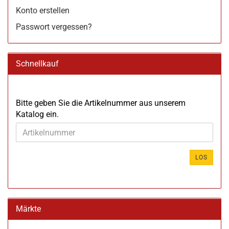
Konto erstellen
Passwort vergessen?
Schnellkauf
BITTE
Bitte geben Sie die Artikelnummer aus unserem
GEBEN
Katalog ein.
SIE
DIE
ARTIKELNUMMER
AUS
LOS
UNSEREM
KATALOG
EIN.
Märkte