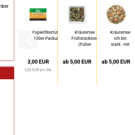
mber
Papierfiltertüten
Kräutertee
Kräutertee
100er Packung
Frühstückstee
Ich bin
(früher
stark - mit
Morning...
Vitamin
C...
3,00 EUR
ab 5,00 EUR
ab 5,00 EUR
3,00 EUR pro Stk.