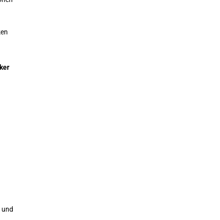
ken
rker
t und