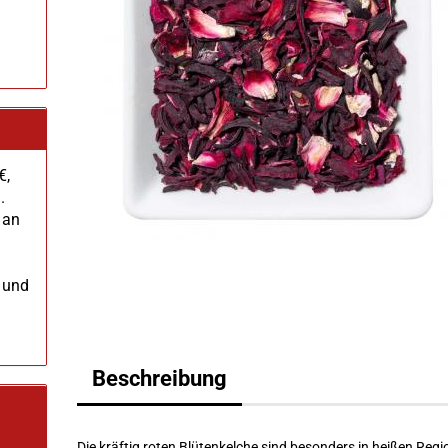
€,
.
 an
 und
Beschreibung
Die kräftig roten Blütenkelche sind besonders in heißen Reg