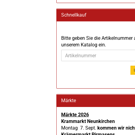
Schnellkauf
BITTE
Bitte geben Sie die Artikelnummer
GEBEN
unserem Katalog ein.
SIE
DIE
ARTIKELNUMMER
AUS
UNSEREM
KATALOG
EIN.
Märkte
Märkte 2026
Krammarkt Neunkirchen
Montag 7. Sept.
kommen wir nich
Krämermarkt Pirmasens