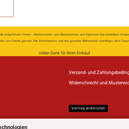
 aufgeführten Firmen-, Markennamen und Warenzeichen sind Eigentum ihrer jeweiligen Inhaber u
wurden von Fotolia genutzt. Alle Informationen und das gesamte Bildmaterial unterliegen dem Cop
Vielen Dank für Ihren Einkauf
Versand- und Zahlungsbedin
Widerrufsrecht und Musterwi
Vertrag widerrufen
echnologien