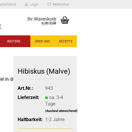
utschland
Login
Merkzettel
Ihr Warenkorb
0,00 EUR
WEITERE
ÜBER UNS
REZEPTE
Hibiskus (Malve)
el in dieser Kategorie
Art.Nr.:
943
Lieferzeit:
ca. 3-4
Tage
(Ausland abweichend)
Haltbarkeit:
1-2 Jahre