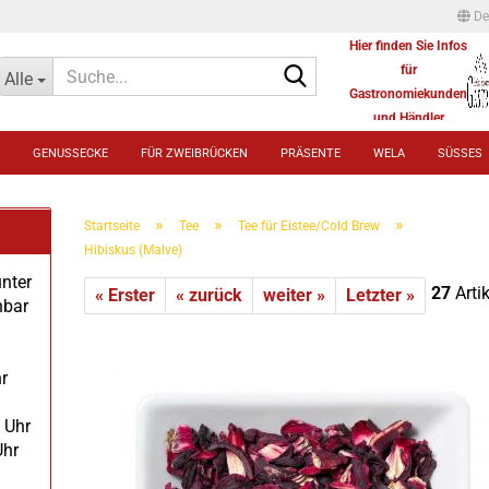
De
Hier finden Sie Infos
Suche...
für
Alle
Gastronomiekunden
und Händler
GENUSSECKE
FÜR ZWEIBRÜCKEN
PRÄSENTE
WELA
SÜSSES
»
»
»
Startseite
Tee
Tee für Eistee/Cold Brew
Hibiskus (Malve)
unter
27
Artik
« Erster
« zurück
weiter »
Letzter »
hbar
r
 Uhr
Uhr