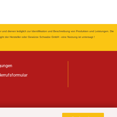
nd dienen lediglich zur Identifikation und Beschreibung von Produkten und Leistungen. Die
yright der Hersteller oder Gewürze Schwabe GmbH - eine Nutzung ist untersagt !
gungen
derrufsformular