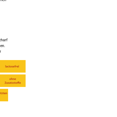
charf
ten.
r