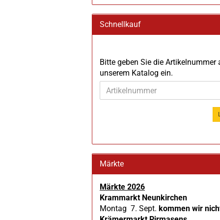
Schnellkauf
BITTE
Bitte geben Sie die Artikelnummer
GEBEN
unserem Katalog ein.
SIE
DIE
ARTIKELNUMMER
AUS
UNSEREM
KATALOG
EIN.
Märkte
Märkte 2026
Krammarkt Neunkirchen
Montag 7. Sept.
kommen wir nich
Krämermarkt Pirmasens