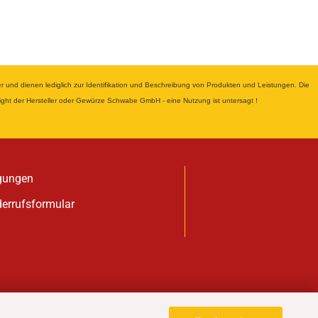
nd dienen lediglich zur Identifikation und Beschreibung von Produkten und Leistungen. Die
yright der Hersteller oder Gewürze Schwabe GmbH - eine Nutzung ist untersagt !
gungen
derrufsformular