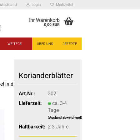
utschland
Login
Merkzettel
Ihr Warenkorb
0,00 EUR
WEITERE
ÜBER UNS
REZEPTE
Korianderblätter
el in dieser Kategorie
Art.Nr.:
302
Lieferzeit:
ca. 3-4
Tage
(Ausland abweichend)
Haltbarkeit:
2-3 Jahre