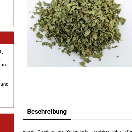
€,
.
 an
 und
Beschreibung
Von der Gewürzpflanze Koriander lassen sich sowohl die S