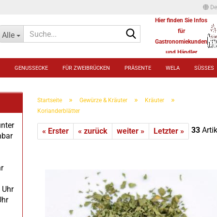
De
Hier finden Sie Infos
Suche...
für
Alle
Gastronomiekunden
und Händler
GENUSSECKE
FÜR ZWEIBRÜCKEN
PRÄSENTE
WELA
SÜSSES
»
»
»
Startseite
Gewürze & Kräuter
Kräuter
Korianderblätter
unter
33
Artik
« Erster
« zurück
weiter »
Letzter »
hbar
r
 Uhr
Uhr