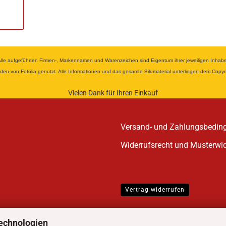
 aufgeführten Firmen-, Markennamen und Warenzeichen sind Eigentum ihrer jeweiligen Inhaber u
wurden von Fotolia genutzt. Alle Informationen und das gesamte Bildmaterial unterliegen dem Cop
Vielen Dank für Ihren Einkauf
Versand- und Zahlungsbedin
Widerrufsrecht und Musterwi
Vertrag widerrufen
echnologien