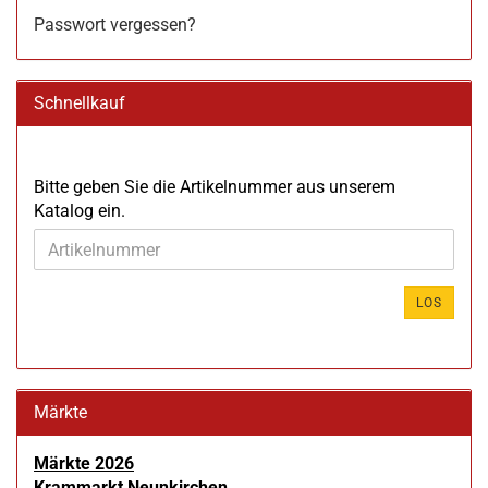
Passwort vergessen?
Schnellkauf
BITTE
Bitte geben Sie die Artikelnummer aus unserem
GEBEN
Katalog ein.
SIE
DIE
ARTIKELNUMMER
AUS
LOS
UNSEREM
KATALOG
EIN.
Märkte
Märkte 2026
Krammarkt Neunkirchen