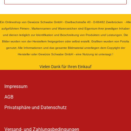
Ein Onlineshop von Gewürze Schwabe GmbH - Oselbachstraße 40 - D-66482 Zweibrücken - Alle
aufgeführten Firmen-, Markennamen und Warenzeichen sind Eigentum ihrer jeweiligen Inhaber
und dienen lediglich zur Identifikation und Beschreibung von Produkten und Leistungen. Die
Bilder wurden von der Herstellern freigegeben oder selbst erstellt. Grafiken wurden von Fotolia
genutzt. Alle Informationen und das gesamte Bildmaterial unterliegen dem Copyright der
Hersteller oder Gewürze Schwabe GmbH - eine Nutzung ist untersagt !
Vielen Dank für Ihren Einkauf
Impressum
AGB
Privatsphäre und Datenschutz
Versand- und Zahlungsbedingungen