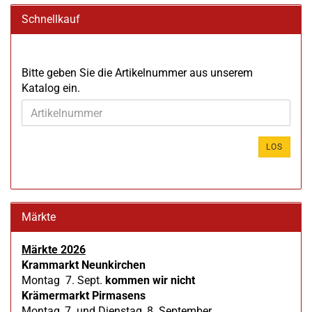
Schnellkauf
BITTE
Bitte geben Sie die Artikelnummer aus unserem
GEBEN
Katalog ein.
SIE
DIE
ARTIKELNUMMER
AUS
LOS
UNSEREM
KATALOG
EIN.
Märkte
Märkte 2026
Krammarkt Neunkirchen
Montag 7. Sept.
kommen wir nicht
Krämermarkt Pirmasens
Montag, 7. und Dienstag, 8. September