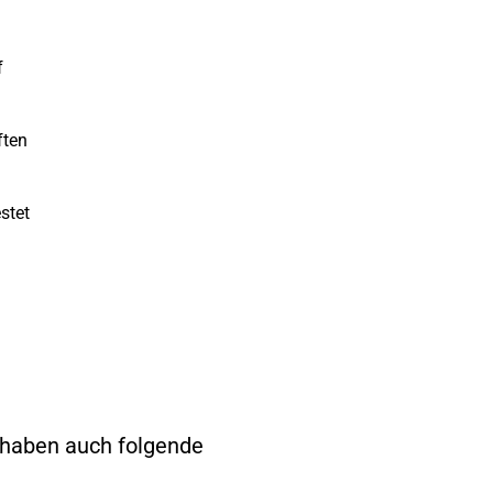
f
ften
estet
, haben auch folgende