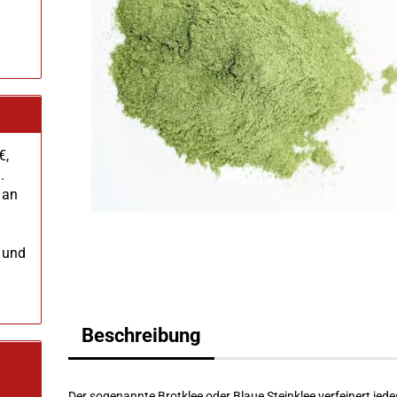
€,
.
 an
 und
Beschreibung
Der sogenannte Brotklee oder Blaue Steinklee verfeinert jede