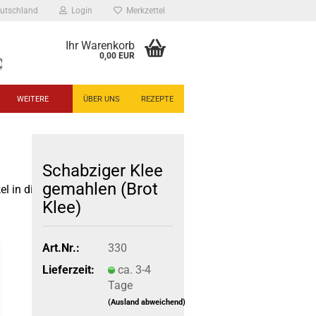
utschland
Login
Merkzettel
Ihr Warenkorb
0,00 EUR
WEITERE
ÜBER UNS
REZEPTE
Schabziger Klee
gemahlen (Brot
el in dieser Kategorie
Klee)
Art.Nr.:
330
Lieferzeit:
ca. 3-4
Tage
(Ausland abweichend)