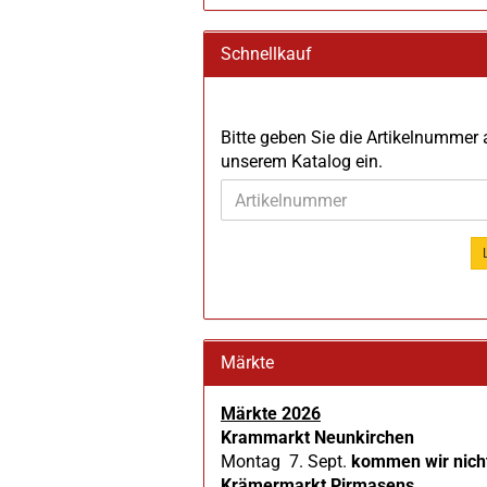
Schnellkauf
BITTE
Bitte geben Sie die Artikelnummer
GEBEN
unserem Katalog ein.
SIE
DIE
ARTIKELNUMMER
AUS
UNSEREM
KATALOG
EIN.
Märkte
Märkte 2026
Krammarkt Neunkirchen
Montag 7. Sept.
kommen wir nich
Krämermarkt Pirmasens