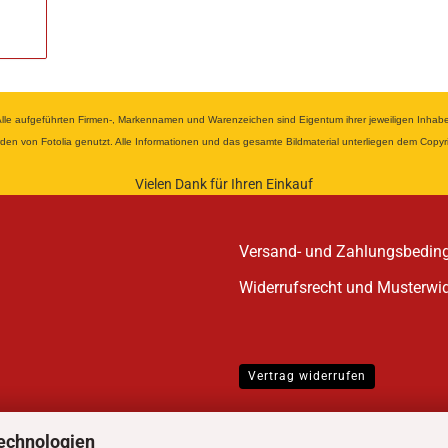
 aufgeführten Firmen-, Markennamen und Warenzeichen sind Eigentum ihrer jeweiligen Inhaber u
wurden von Fotolia genutzt. Alle Informationen und das gesamte Bildmaterial unterliegen dem Cop
Vielen Dank für Ihren Einkauf
Versand- und Zahlungsbedin
Widerrufsrecht und Musterwi
Vertrag widerrufen
echnologien