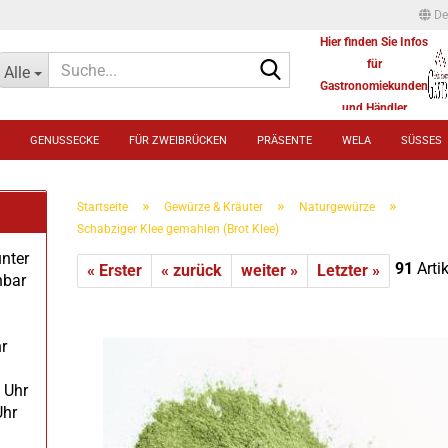
De
Hier finden Sie Infos
Suche...
für
Alle
Gastronomiekunden
und Händler
GENUSSECKE
FÜR ZWEIBRÜCKEN
PRÄSENTE
WELA
SÜSSES
»
»
»
Startseite
Gewürze & Kräuter
Naturgewürze
Schabziger Klee gemahlen (Brot Klee)
unter
91
Artik
« Erster
« zurück
weiter »
Letzter »
hbar
r
 Uhr
Uhr