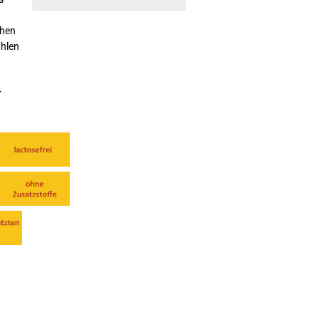
chen
ahlen
r