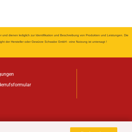
nd dienen lediglich zur Identifikation und Beschreibung von Produkten und Leistungen. Die
yright der Hersteller oder Gewürze Schwabe GmbH - eine Nutzung ist untersagt !
gungen
derrufsformular