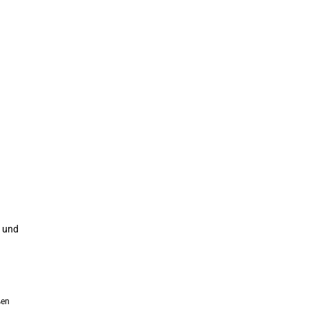
t und
ßen