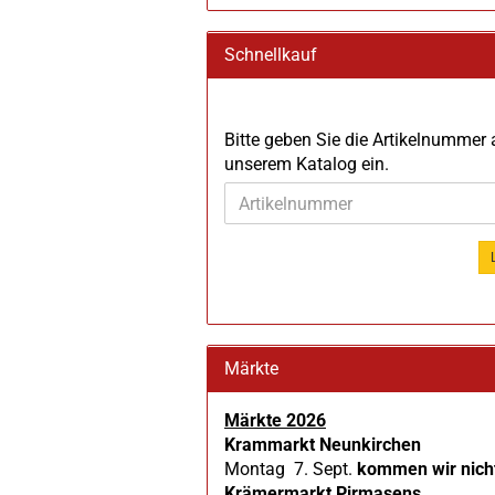
Schnellkauf
BITTE
Bitte geben Sie die Artikelnummer
GEBEN
unserem Katalog ein.
SIE
DIE
ARTIKELNUMMER
AUS
UNSEREM
KATALOG
EIN.
Märkte
Märkte 2026
Krammarkt Neunkirchen
Montag 7. Sept.
kommen wir nich
Krämermarkt Pirmasens