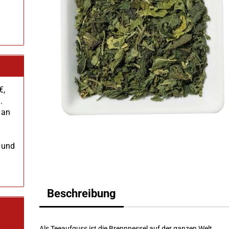
€,
.
 an
 und
Beschreibung
Als Teeaufguss ist die Brennnessel auf der ganzen Welt