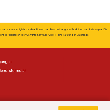
nd dienen lediglich zur Identifikation und Beschreibung von Produkten und Leistungen. Die
yright der Hersteller oder Gewürze Schwabe GmbH - eine Nutzung ist untersagt !
gungen
derrufsformular