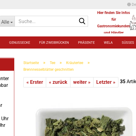
De
Hier finden Sie Infos
Suche...
für
Alle
Gastronomiekunden
und Händler
GENUSSECKE
FÜR ZWEIBRÜCKEN
PRÄSENTE
WELA
SÜSSES
»
»
»
Startseite
Tee
Kräutertee
Brennnesselblätter geschnitten
unter
35
Artik
« Erster
« zurück
weiter »
Letzter »
hbar
r
 Uhr
Uhr