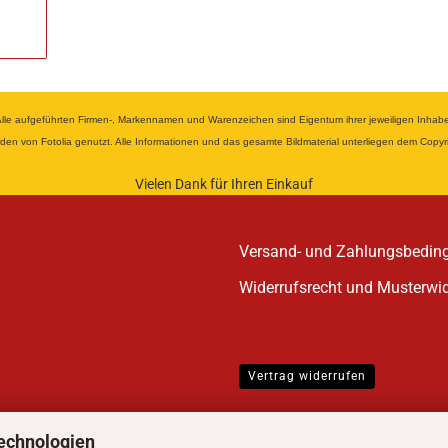
 aufgeführten Firmen-, Markennamen und Warenzeichen sind Eigentum ihrer jeweiligen Inhaber u
wurden von Fotolia genutzt. Alle Informationen und das gesamte Bildmaterial unterliegen dem Cop
Vielen Dank für Ihren Einkauf
Versand- und Zahlungsbedin
Widerrufsrecht und Musterwi
Vertrag widerrufen
echnologien