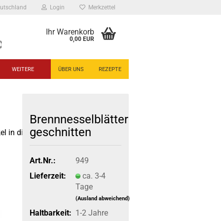
utschland
Login
Merkzettel
Ihr Warenkorb
0,00 EUR
WEITERE
ÜBER UNS
REZEPTE
Brennnesselblätter
geschnitten
el in dieser Kategorie
Art.Nr.:
949
Lieferzeit:
ca. 3-4
Tage
(Ausland abweichend)
Haltbarkeit:
1-2 Jahre