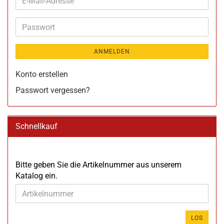
E-
Mail-
Adresse
Passwort
ANMELDEN
Konto erstellen
Passwort vergessen?
Schnellkauf
BITTE
Bitte geben Sie die Artikelnummer aus unserem
GEBEN
Katalog ein.
SIE
DIE
ARTIKELNUMMER
AUS
LOS