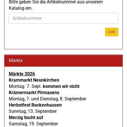
BITTE
Bitte geben Sie die Artikelnummer aus unserem
GEBEN
Katalog ein.
SIE
DIE
ARTIKELNUMMER
AUS
LOS
UNSEREM
KATALOG
EIN.
Märkte
Märkte 2026
Krammarkt Neunkirchen
Montag 7. Sept.
kommen wir nicht
Krämermarkt Pirmasens
Montag, 7. und Dienstag, 8. September
Herbstfest Rockenhausen
Sonntag, 13. September
Merzig tischt auf
Samstag, 19. September