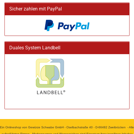
Sicher zahlen mit PayPal
Duales System Landbell
Ein Onlineshop von Gewürze Schwabe GmbH - Oselbachstraße 40 - D-66482 Zweibrücken - Alle
aufgeführten Firmen-, Markennamen und Warenzeichen sind Eigentum ihrer jeweiligen Inhaber