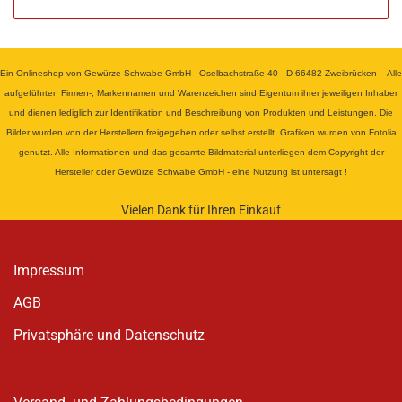
Ein Onlineshop von Gewürze Schwabe GmbH - Oselbachstraße 40 - D-66482 Zweibrücken - Alle
aufgeführten Firmen-, Markennamen und Warenzeichen sind Eigentum ihrer jeweiligen Inhaber
und dienen lediglich zur Identifikation und Beschreibung von Produkten und Leistungen. Die
Bilder wurden von der Herstellern freigegeben oder selbst erstellt. Grafiken wurden von Fotolia
genutzt. Alle Informationen und das gesamte Bildmaterial unterliegen dem Copyright der
Hersteller oder Gewürze Schwabe GmbH - eine Nutzung ist untersagt !
Vielen Dank für Ihren Einkauf
Impressum
AGB
Privatsphäre und Datenschutz