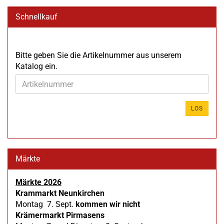
Schnellkauf
BITTE
Bitte geben Sie die Artikelnummer aus unserem
GEBEN
Katalog ein.
SIE
DIE
ARTIKELNUMMER
AUS
LOS
UNSEREM
KATALOG
EIN.
Märkte
Märkte 2026
Krammarkt Neunkirchen
Montag 7. Sept.
kommen wir nicht
Krämermarkt Pirmasens