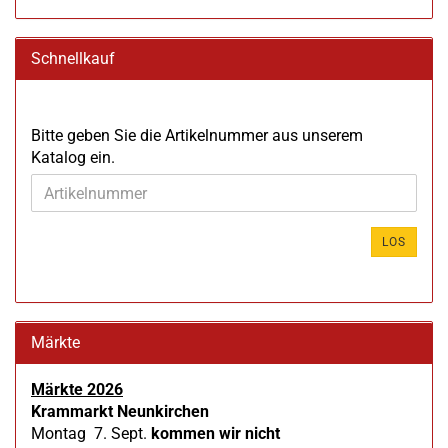
Schnellkauf
BITTE
Bitte geben Sie die Artikelnummer aus unserem
GEBEN
Katalog ein.
SIE
DIE
ARTIKELNUMMER
AUS
LOS
UNSEREM
KATALOG
EIN.
Märkte
Märkte 2026
Krammarkt Neunkirchen
Montag 7. Sept.
kommen wir nicht