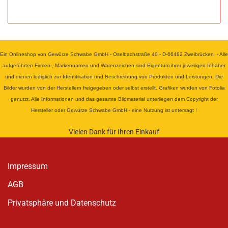
Ein Onlineshop von Gewürze Schwabe GmbH - Oselbachstraße 40 - D-66482 Zweibrücken - Alle
aufgeführten Firmen-, Markennamen und Warenzeichen sind Eigentum ihrer jeweiligen Inhaber
und dienen lediglich zur Identifikation und Beschreibung von Produkten und Leistungen. Die
Bilder wurden von der Herstellern freigegeben oder selbst erstellt. Grafiken wurden von Fotolia
genutzt. Alle Informationen und das gesamte Bildmaterial unterliegen dem Copyright der
Hersteller oder Gewürze Schwabe GmbH - eine Nutzung ist untersagt !
Vielen Dank für Ihren Einkauf
Impressum
AGB
Privatsphäre und Datenschutz